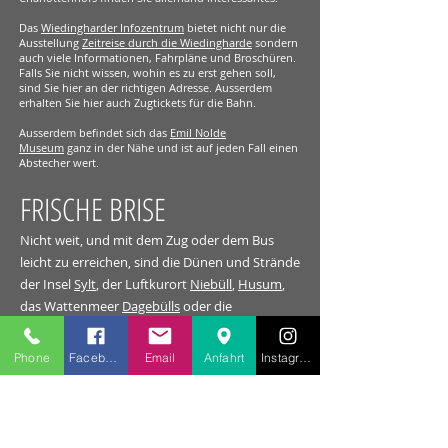
Das
Wiedingharder Infozentrum
bietet nicht nur die
Ausstellung
Zeitreise durch die Wiedingharde
sondern
auch viele Informationen, Fahrpläne und Broschüren.
Falls Sie nicht wissen, wohin es zu erst gehen soll,
sind Sie hier an der richtigen Adresse. Ausserdem
erhalten Sie hier auch Zugtickets für die Bahn.
Ausserdem befindet sich das
Emil Nolde
Museum
ganz in der Nähe und ist auf jeden Fall einen
Abstecher wert.
FRISCHE BRISE
Nicht weit, und mit dem Zug oder dem Bus
leicht zu erreichen, sind die Dünen und Strände
der Insel
Sylt
, der Luftkurort
Niebüll
,
Husum
,
das Wattenmeer
Dagebülls
oder die
nördlichste Großstadt
Flensburg
.
Phone
Facebook
Email
Anfahrt
Instagram
Ausserdem ist die Grenze Dänemarks nur
einen Katzensprung entfernt, wo es zum
Beispiel in
Tondern
viel Sehenswertes gibt.