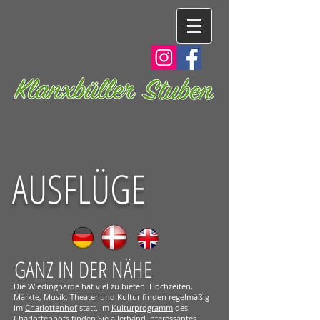
AUSFLÜGE
GANZ IN DER NÄHE
Die Wiedingharde hat viel zu bieten. Hochzeiten,
Märkte, Musik, Theater und Kultur finden regelmäßig
im
Charlottenhof
statt. Im
Kulturprogramm
des
Charlottenhofs finden Sie allerhand interessantes.